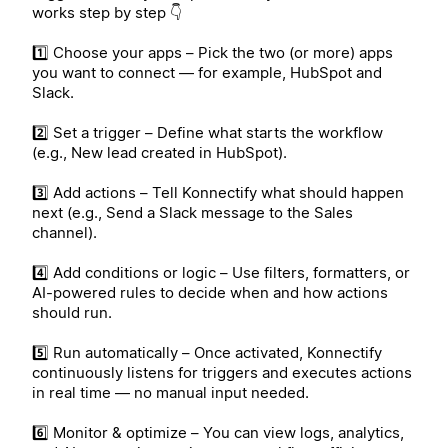
works step by step 👇
1️⃣ Choose your apps – Pick the two (or more) apps
you want to connect — for example, HubSpot and
Slack.
2️⃣ Set a trigger – Define what starts the workflow
(e.g., New lead created in HubSpot).
3️⃣ Add actions – Tell Konnectify what should happen
next (e.g., Send a Slack message to the Sales
channel).
4️⃣ Add conditions or logic – Use filters, formatters, or
AI-powered rules to decide when and how actions
should run.
5️⃣ Run automatically – Once activated, Konnectify
continuously listens for triggers and executes actions
in real time — no manual input needed.
6️⃣ Monitor & optimize – You can view logs, analytics,