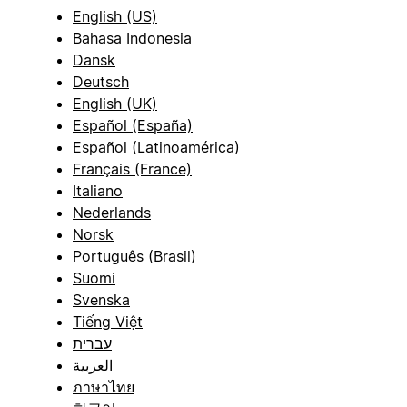
English (US)
Bahasa Indonesia
Dansk
Deutsch
English (UK)
Español (España)
Español (Latinoamérica)
Français (France)
Italiano
Nederlands
Norsk
Português (Brasil)
Suomi
Svenska
Tiếng Việt
עברית
العربية
ภาษาไทย