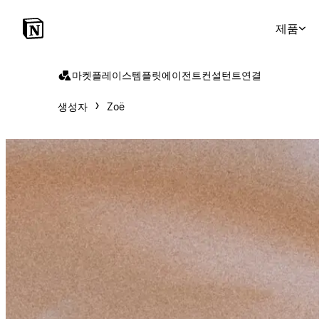
제품
마켓플레이스
템플릿
에이전트
컨설턴트
연결
생성자
Zoë