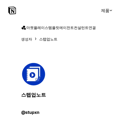
제품
마켓플레이스
템플릿
에이전트
컨설턴트
연결
생성자
스텝업노트
스텝업노트
@stupxn