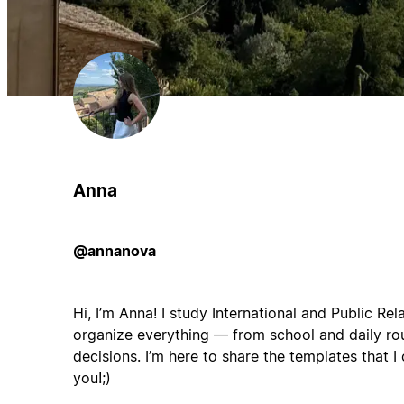
Anna
@annanova
Hi, I’m Anna! I study International and Public Rel
organize everything — from school and daily rou
decisions. I’m here to share the templates that I
you!;)