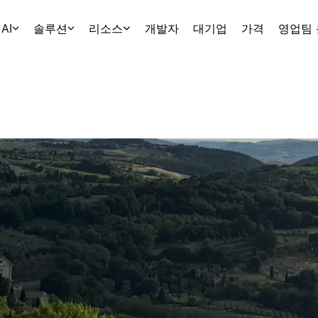
AI
솔루션
리소스
개발자
대기업
가격
영업팀