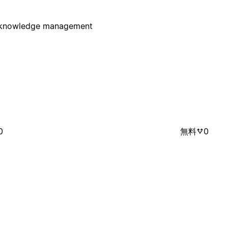
al knowledge management
0
無料
0