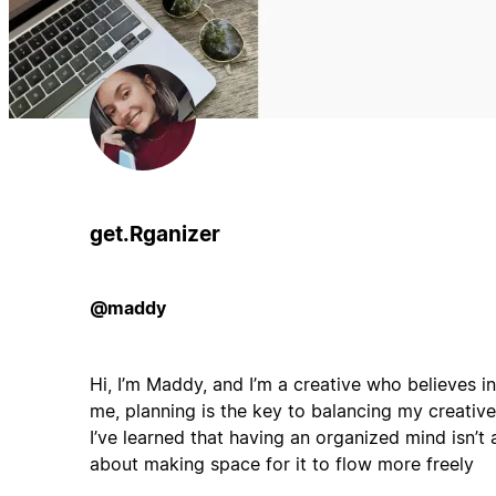
get.Rganizer
@maddy
Hi, I’m Maddy, and I’m a creative who believes i
me, planning is the key to balancing my creative
I’ve learned that having an organized mind isn’t ab
about making space for it to flow more freely