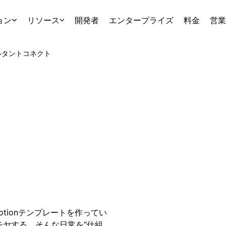
ョン
リソース
開発者
エンタープライズ
料金
営業
ルタント
コネクト
tionテンプレートを作ってい
モヤする、そんな日常を“仕組