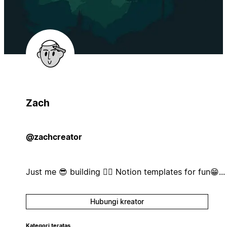
Zach
@zachcreator
Just me 😎 building 👷‍♂️ Notion templates for fun😁...
Hubungi kreator
Kategori teratas