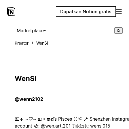
Dapatkan Notion gratis
Marketplace
Kreator
WenSi
WenSi
@wenn2102
💌🌷 ~♡~ 🎀✧🧁εïз Pisces ♓️🫧 📍 Shenzhen Instagr
account 🎨: @wen.art.201 𝕋𝕚𝕜𝕥𝕠𝕜: wensi015