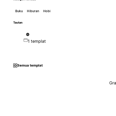
Buku
Hiburan
Hobi
Tautan
1 templat
Semua templat
Gra