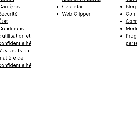
Carrières
Calendar
Blog
Sécurité
Web Clipper
Com
État
Conn
Conditions
Modè
d’utilisation et
Prog
confidentialité
part
Vos droits en
matière de
confidentialité