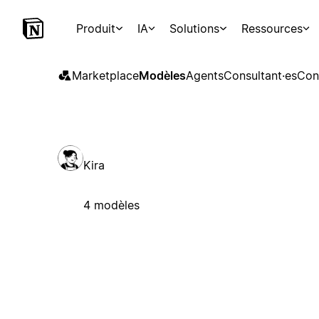
Produit
IA
Solutions
Ressources
Marketplace
Modèles
Agents
Consultant·es
Con
Kira
4 modèles