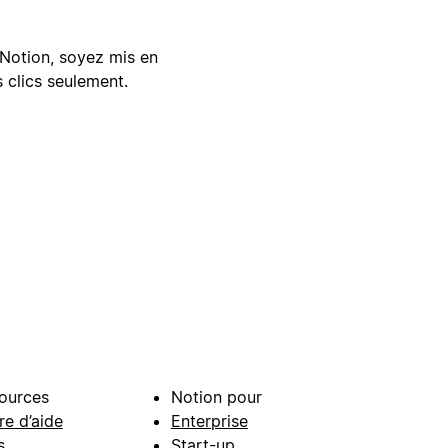
Notion, soyez mis en
 clics seulement.
ources
Notion pour
re d’aide
Enterprise
s
Start-up