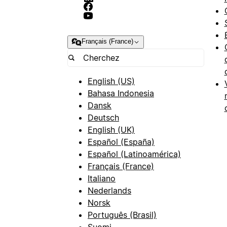
Français (France)
English (US)
Bahasa Indonesia
Dansk
Deutsch
English (UK)
Español (España)
Español (Latinoamérica)
Français (France)
Italiano
Nederlands
Norsk
Português (Brasil)
Suomi