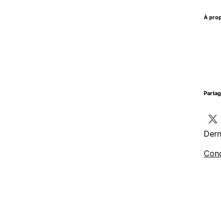
À prop
Parta
Dern
Cond