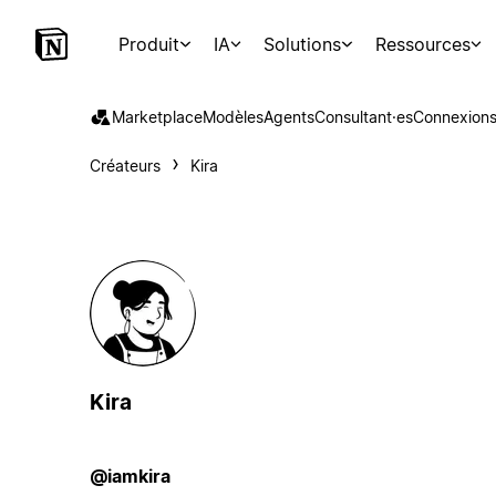
Produit
IA
Solutions
Ressources
Marketplace
Modèles
Agents
Consultant·es
Connexion
Créateurs
Kira
Kira
@iamkira