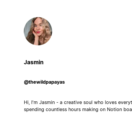
Jasmin
@thewildpapayas
Hi, I'm Jasmin - a creative soul who loves ever
spending countless hours making on Notion boar