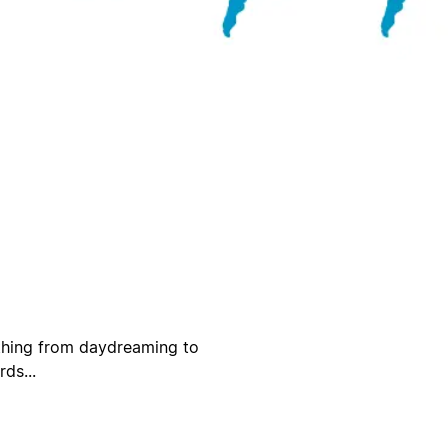
ything from daydreaming to
ds...