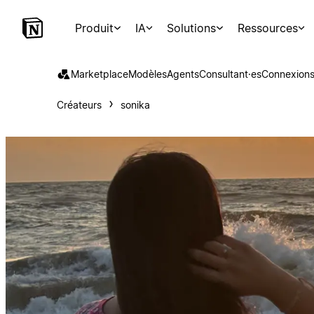
Produit
IA
Solutions
Ressources
Marketplace
Modèles
Agents
Consultant·es
Connexion
Créateurs
sonika