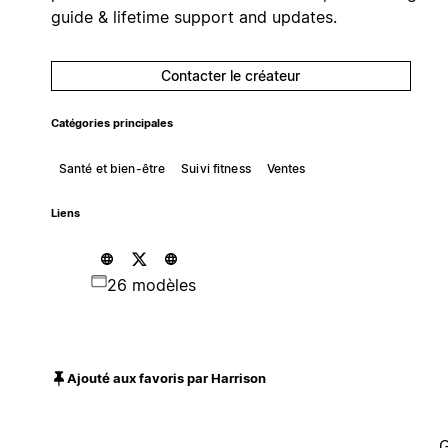
guide & lifetime support and updates.
Contacter le créateur
Catégories principales
Santé et bien-être
Suivi fitness
Ventes
Liens
26 modèles
Ajouté aux favoris par Harrison
G