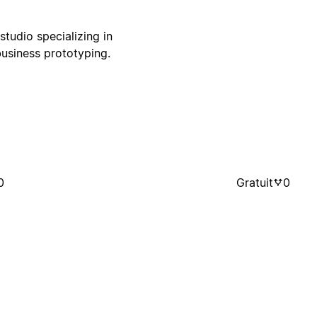
studio specializing in
business prototyping.
0
Gratuit
0