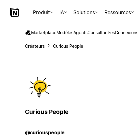
Produit
IA
Solutions
Ressources
Marketplace
Modèles
Agents
Consultant·es
Connexion
Créateurs
Curious People
Curious People
@curiouspeople