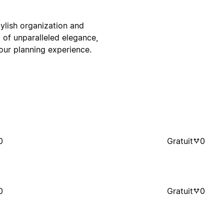
ylish organization and
 of unparalleled elegance,
our planning experience.
0
Gratuit
0
0
Gratuit
0