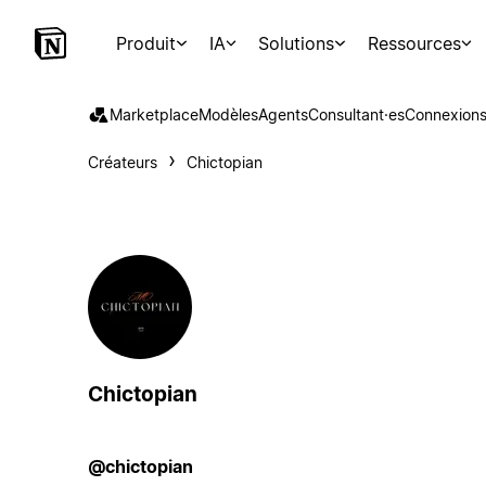
Produit
IA
Solutions
Ressources
Marketplace
Modèles
Agents
Consultant·es
Connexion
Créateurs
Chictopian
Chictopian
@chictopian