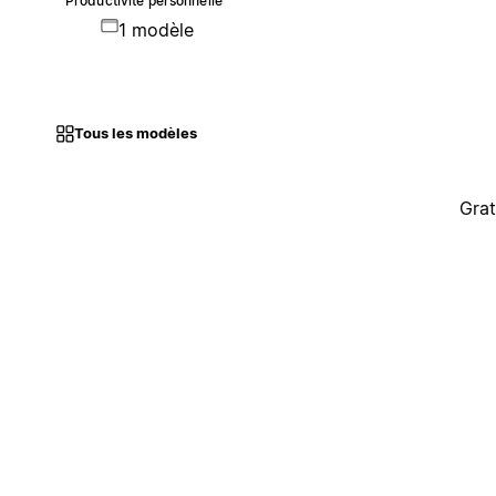
Productivité personnelle
1 modèle
Tous les modèles
Grat