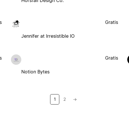
Horsfall Design Co.
s
Gratis
Jennifer at Irresistible IO
s
Gratis
Notion Bytes
1
2
→