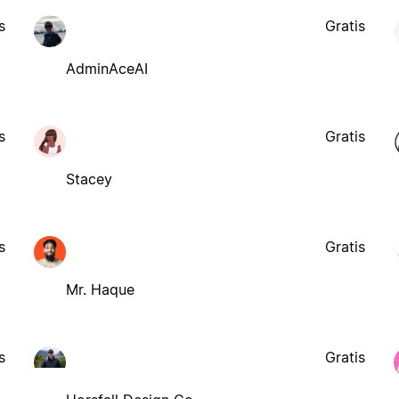
s
Gratis
AdminAceAI
s
Gratis
Stacey
s
Gratis
Mr. Haque
s
Gratis