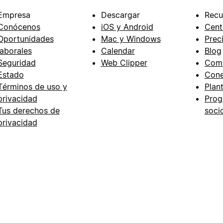
Empresa
Descargar
Recu
Conócenos
iOS y Android
Cent
Oportunidades
Mac y Windows
Prec
laborales
Calendar
Blog
Seguridad
Web Clipper
Com
Estado
Cone
Términos de uso y
Plant
privacidad
Prog
Tus derechos de
soci
privacidad