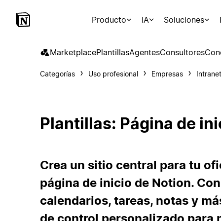
Producto
IA
Soluciones
Marketplace
Plantillas
Agentes
Consultores
Con
Categorías
Uso profesional
Empresas
Intrane
Plantillas: Página de ini
Crea un sitio central para tu ofi
página de inicio de Notion. Co
calendarios, tareas, notas y má
de control personalizado para 