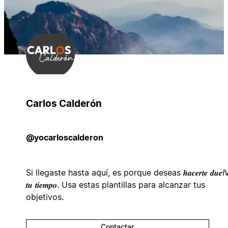
Carlos Calderón
@yocarloscalderon
Si llegaste hasta aquí, es porque deseas 𝒉𝒂𝒄𝒆𝒓𝒕𝒆 𝒅𝒖𝒆ñ𝒐
𝒕𝒖 𝒕𝒊𝒆𝒎𝒑𝒐. Usa estas plantillas para alcanzar tus
objetivos.
Contactar