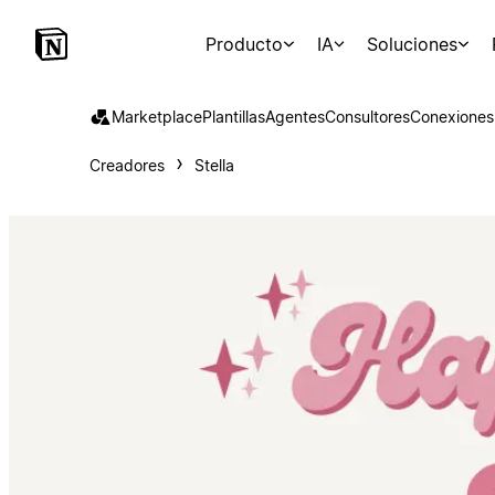
Producto
IA
Soluciones
Marketplace
Plantillas
Agentes
Consultores
Conexiones
Creadores
Stella