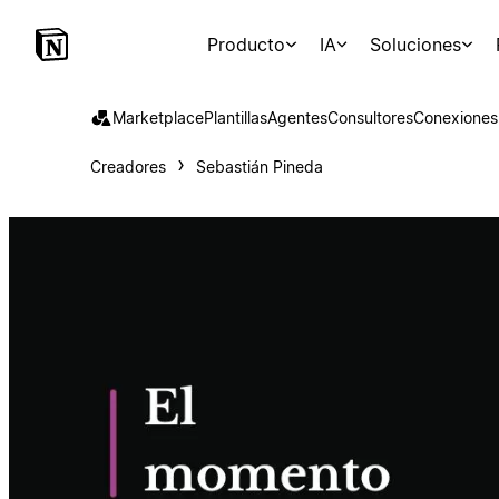
Producto
IA
Soluciones
Marketplace
Plantillas
Agentes
Consultores
Conexiones
Creadores
Sebastián Pineda