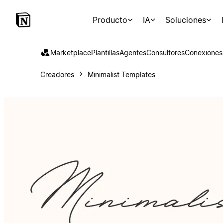
Producto
IA
Soluciones
Marketplace
Plantillas
Agentes
Consultores
Conexiones
Creadores
Minimalist Templates