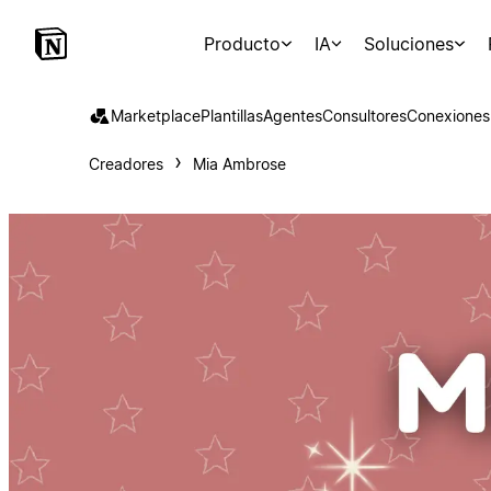
Producto
IA
Soluciones
Marketplace
Plantillas
Agentes
Consultores
Conexiones
Creadores
Mia Ambrose