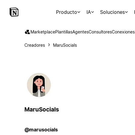
Producto
IA
Soluciones
Marketplace
Plantillas
Agentes
Consultores
Conexiones
Creadores
MaruSocials
MaruSocials
@marusocials