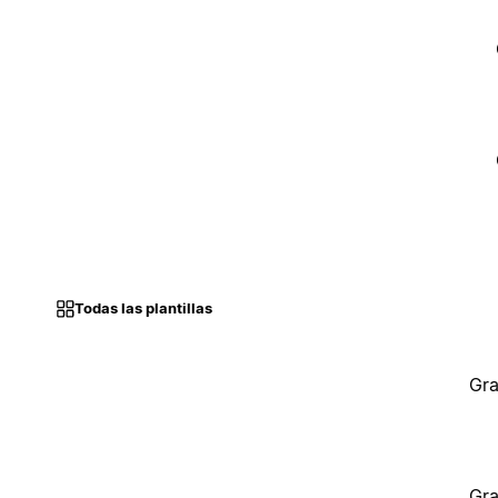
Todas las plantillas
Gra
Gra