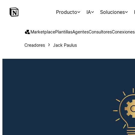
Producto
IA
Soluciones
Marketplace
Plantillas
Agentes
Consultores
Conexiones
Creadores
Jack Paulus