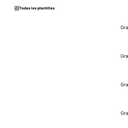
Todas las plantillas
Gra
Gra
Gra
Gra