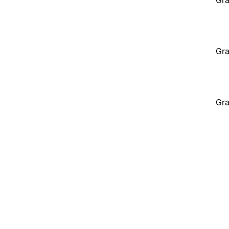
Gra
Gra
Gra