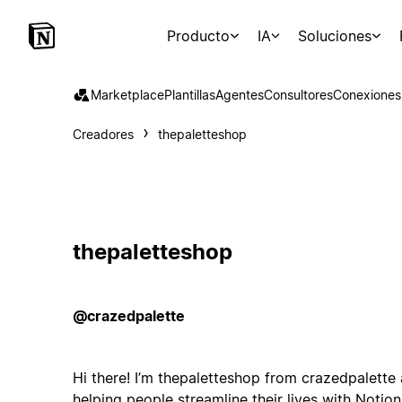
Producto
IA
Soluciones
Marketplace
Plantillas
Agentes
Consultores
Conexiones
Creadores
thepaletteshop
thepaletteshop
@crazedpalette
Hi there! I’m thepaletteshop from crazedpalette
helping people streamline their lives with Noti