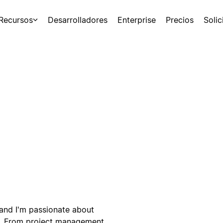
Recursos
Desarrolladores
Enterprise
Precios
Soli
 and I'm passionate about
on. From project management