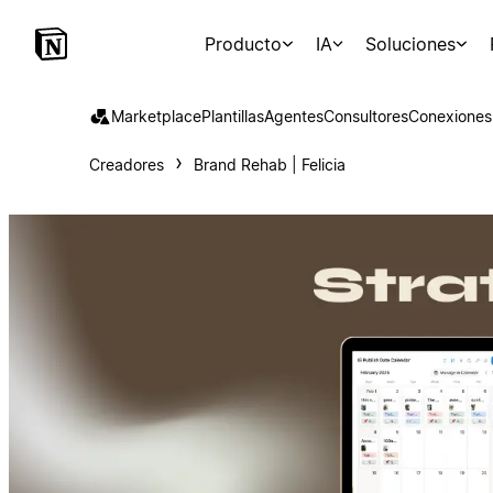
Producto
IA
Soluciones
Marketplace
Plantillas
Agentes
Consultores
Conexiones
Creadores
Brand Rehab | Felicia