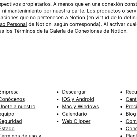
pectivos propietarios. A menos que en una conexión cons
a ni mantenimiento por nuestra parte. Los productos o servi
caciones que no pertenecen a Notion (en virtud de lo defin
so Personal
de Notion, según corresponda). Al activar cual
as los
Términos de la Galería de Conexiones
de Notion.
Empresa
Descargar
Recu
Conócenos
iOS y Android
Cent
Únete a nuestro
Mac y Windows
Prec
equipo
Calendario
Blog
Seguridad
Web Clipper
Com
Estado
Cone
Términos de uso y
Plant