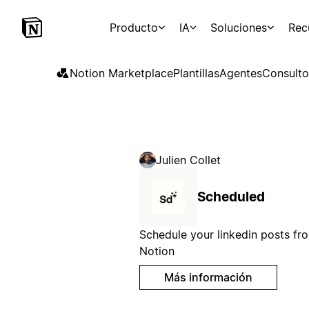
Producto
IA
Soluciones
Rec
Notion Marketplace
Plantillas
Agentes
Consulto
Julien Collet
Scheduled
Schedule your linkedin posts fr
Notion
Más información