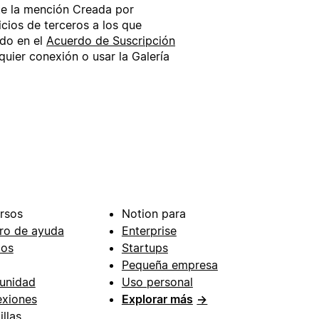
te la mención Creada por
cios de terceros a los que
ido en el
Acuerdo de Suscripción
quier conexión o usar la Galería
rsos
Notion para
ro de ayuda
Enterprise
ios
Startups
Pequeña empresa
unidad
Uso personal
xiones
Explorar más
→
illas