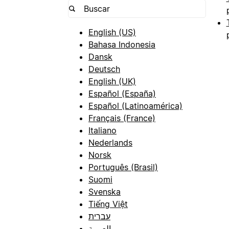
English (US)
Bahasa Indonesia
Dansk
Deutsch
English (UK)
Español (España)
Español (Latinoamérica)
Français (France)
Italiano
Nederlands
Norsk
Português (Brasil)
Suomi
Svenska
Tiếng Việt
עברית
العربية