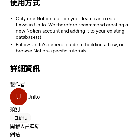
使用方式
Only one Notion user on your team can create
flows in Unito. We therefore recommend creating a
new Notion account and
adding it to your existing
database(s)
Follow Unito's
general guide to building a flow
, or
browse Notion-specific tutorials
詳細資訊
製作者
U
Unito
類別
自動化
開發人員連結
網站