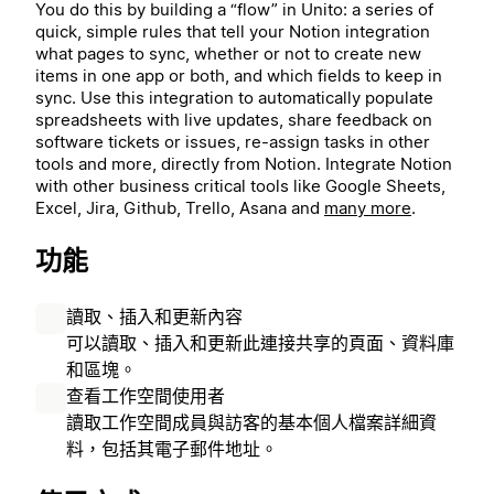
You do this by building a “flow” in Unito: a series of
quick, simple rules that tell your Notion integration
what pages to sync, whether or not to create new
items in one app or both, and which fields to keep in
sync. Use this integration to automatically populate
spreadsheets with live updates, share feedback on
software tickets or issues, re-assign tasks in other
tools and more, directly from Notion.
Integrate Notion
with other business critical tools like Google Sheets,
Excel, Jira, Github, Trello, Asana and
many more
.
功能
讀取、插入和更新內容
可以讀取、插入和更新此連接共享的頁面、資料庫
和區塊。
查看工作空間使用者
讀取工作空間成員與訪客的基本個人檔案詳細資
料，包括其電子郵件地址。