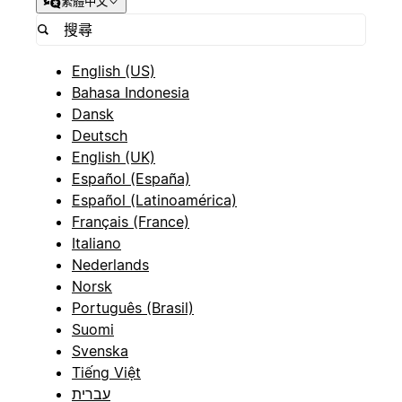
繁體中文
English (US)
Bahasa Indonesia
Dansk
Deutsch
English (UK)
Español (España)
Español (Latinoamérica)
Français (France)
Italiano
Nederlands
Norsk
Português (Brasil)
Suomi
Svenska
Tiếng Việt
עברית