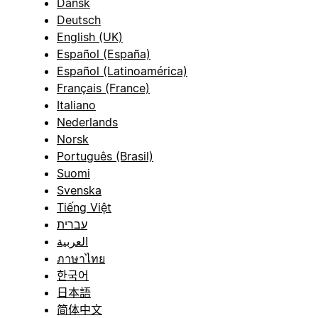
Dansk
Deutsch
English (UK)
Español (España)
Español (Latinoamérica)
Français (France)
Italiano
Nederlands
Norsk
Português (Brasil)
Suomi
Svenska
Tiếng Việt
עברית
العربية
ภาษาไทย
한국어
日本語
简体中文