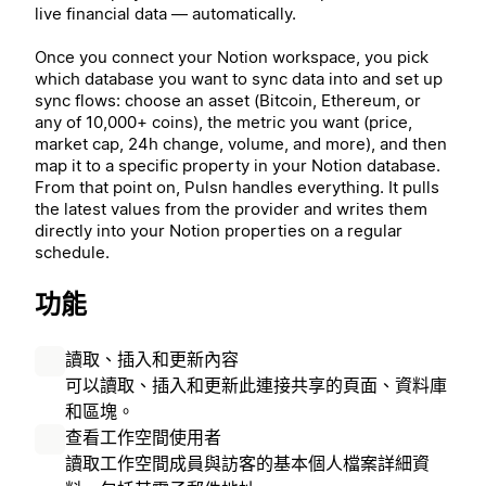
live financial data — automatically.
Once you connect your Notion workspace, you pick
which database you want to sync data into and set up
sync flows: choose an asset (Bitcoin, Ethereum, or
any of 10,000+ coins), the metric you want (price,
market cap, 24h change, volume, and more), and then
map it to a specific property in your Notion database.
From that point on, Pulsn handles everything. It pulls
the latest values from the provider and writes them
directly into your Notion properties on a regular
schedule.
功能
讀取、插入和更新內容
可以讀取、插入和更新此連接共享的頁面、資料庫
和區塊。
查看工作空間使用者
讀取工作空間成員與訪客的基本個人檔案詳細資