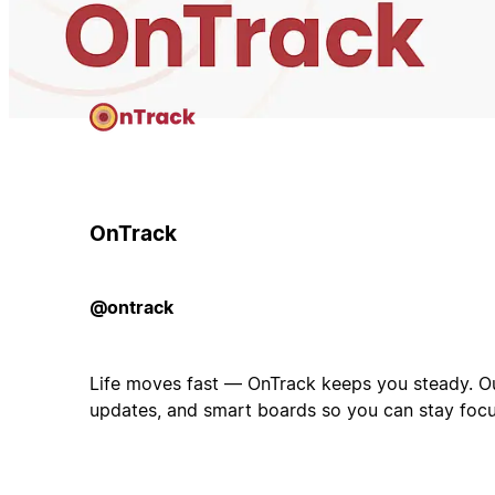
OnTrack
@ontrack
Life moves fast — OnTrack keeps you steady. Our 
updates, and smart boards so you can stay foc