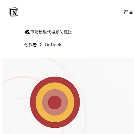
产品
市场
模板
代理
顾问
连接
创作者
OnTrack