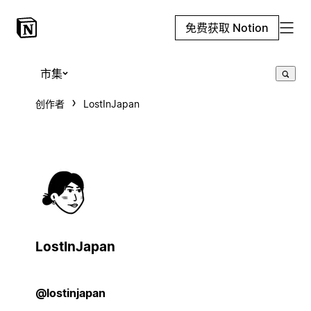
免费获取 Notion
市集
创作者
LostInJapan
LostInJapan
@lostinjapan