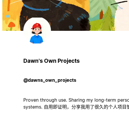
Dawn's Own Projects
@dawns_own_projects
Proven through use. Sharing my long-term pers
systems. 自用即证明，分享我用了很久的个人项