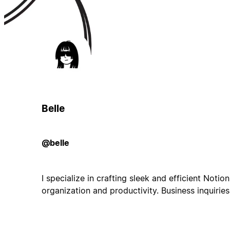
Belle
@belle
I specialize in crafting sleek and efficient Notio
organization and productivity. Business inquirie