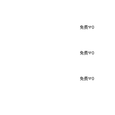
免费
0
免费
0
免费
0