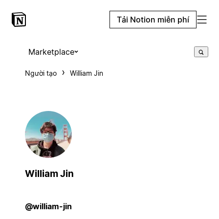
Tải Notion miễn phí
Marketplace
Người tạo
William Jin
William Jin
@william-jin