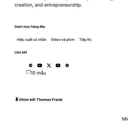
creation, and entrepreneurship.
Danh mục hàng đầu
Hiệu suất cá nhân
Video và phim
Tiếp thị
Liên kết
10 mẫu
Ghim bởi Thomas Frank
Mi