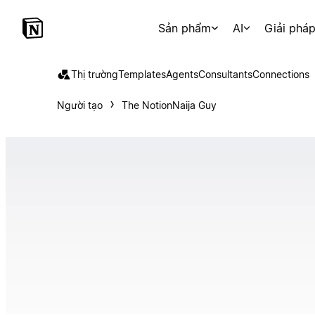
Sản phẩm
AI
Giải phá
Thị trường
Templates
Agents
Consultants
Connections
Người tạo
The NotionNaija Guy