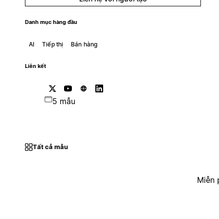
Danh mục hàng đầu
AI
Tiếp thị
Bán hàng
Liên kết
5 mẫu
Tất cả mẫu
Miễn 