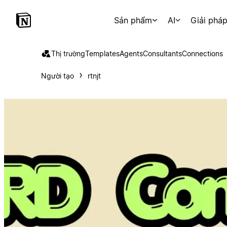
Sản phẩm
AI
Giải phá
Thị trường
Templates
Agents
Consultants
Connections
Người tạo
rtnjt