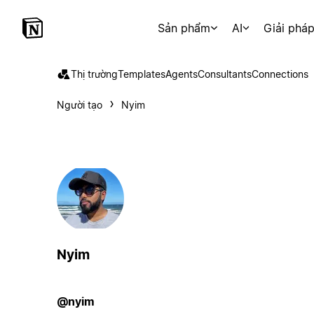
Sản phẩm
AI
Giải phá
Thị trường
Templates
Agents
Consultants
Connections
Người tạo
Nyim
Nyim
@nyim