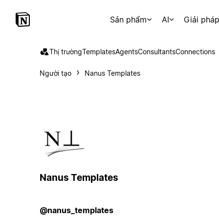
Sản phẩm
AI
Giải phá
Thị trường
Templates
Agents
Consultants
Connections
Người tạo
Nanus Templates
Nanus Templates
@nanus_templates