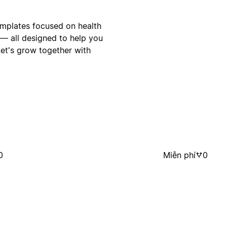
emplates focused on health
 — all designed to help you
et's grow together with
0
Miễn phí
0