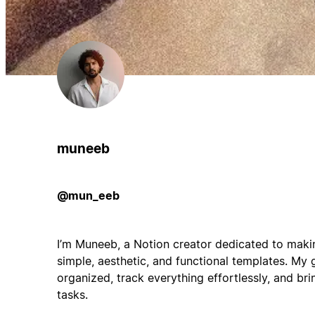
muneeb
@mun_eeb
I’m Muneeb, a Notion creator dedicated to makin
simple, aesthetic, and functional templates. My g
organized, track everything effortlessly, and bri
tasks.