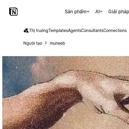
Sản phẩm
AI
Giải phá
Thị trường
Templates
Agents
Consultants
Connections
Người tạo
muneeb