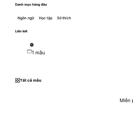
Danh mục hàng đầu
Ngôn ngữ
Học tập
Sở thích
Liên kết
1 mẫu
Tất cả mẫu
Miễn 