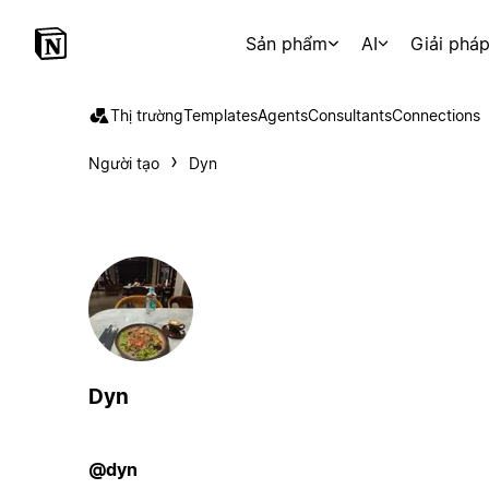
Sản phẩm
AI
Giải phá
Thị trường
Templates
Agents
Consultants
Connections
Người tạo
Dyn
Dyn
@dyn