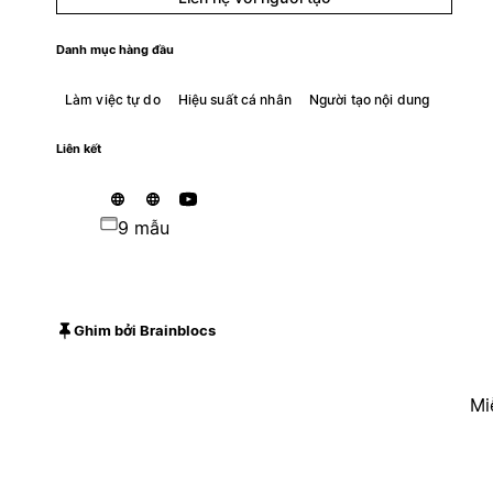
Danh mục hàng đầu
Làm việc tự do
Hiệu suất cá nhân
Người tạo nội dung
Liên kết
9 mẫu
Ghim bởi Brainblocs
Mi