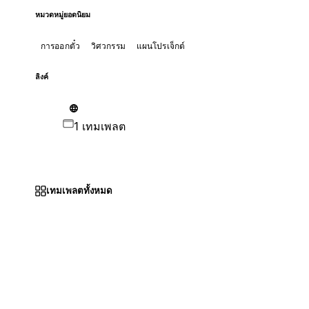
หมวดหมู่ยอดนิยม
การออกตั๋ว
วิศวกรรม
แผนโปรเจ็กต์
ลิงค์
1 เทมเพลต
เทมเพลตทั้งหมด