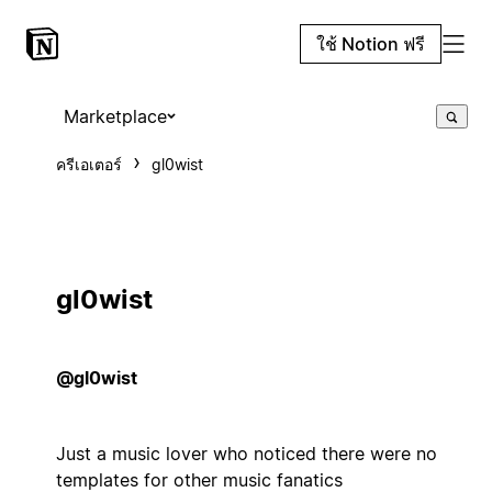
ใช้ Notion ฟรี
Marketplace
ครีเอเตอร์
gl0wist
gl0wist
@gl0wist
Just a music lover who noticed there were no
templates for other music fanatics